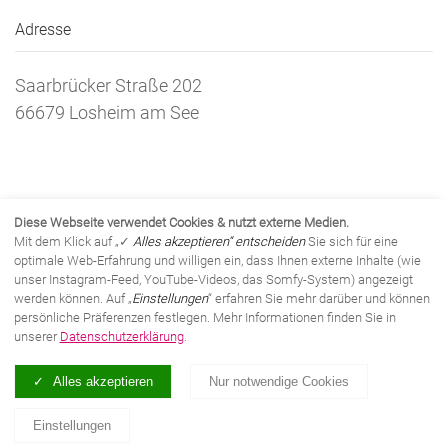
Adresse
Saarbrücker Straße 202
66679 Losheim am See
Kontakt
Diese Webseite verwendet Cookies & nutzt externe Medien.
Mit dem Klick auf „✓
Alles akzeptieren“ entscheiden
Sie sich für eine
optimale Web-Erfahrung und willigen ein, dass Ihnen externe Inhalte (wie
(06872) 993 223
unser Instagram-Feed, YouTube-Videos, das Somfy-System) angezeigt
werden können. Auf „
Einstellungen
“ erfahren Sie mehr darüber und können
(06872) 993 224
persönliche Präferenzen festlegen. Mehr Informationen finden Sie in
unserer
Datenschutzerklärung
.
info@bauelemente-schneider.de
Alles akzeptieren
Nur notwendige Cookies
Unser Instagram Feed
Einstellungen
Zur Facebook-Seite